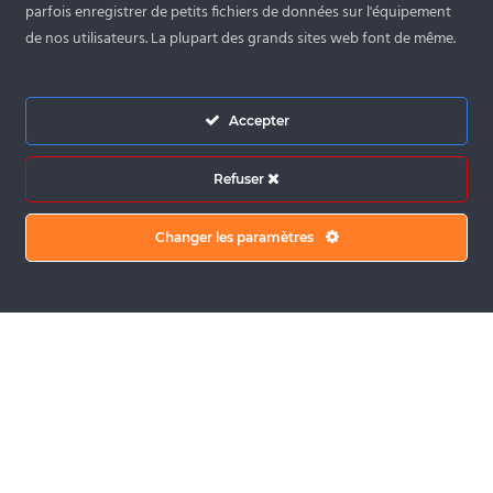
parfois enregistrer de petits fichiers de données sur l'équipement
de nos utilisateurs. La plupart des grands sites web font de même.
S'INSCRIRE
Accepter
Refuser
Changer les paramètres
ACCUEIL
NOUS
LES ENGAGEMENTS
LES MÉTIERS