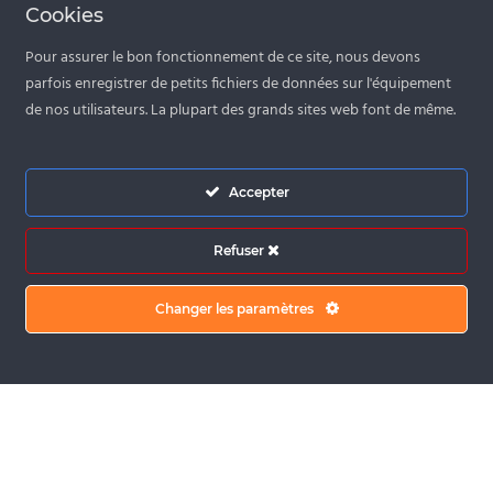
Cookies
Pour assurer le bon fonctionnement de ce site, nous devons
parfois enregistrer de petits fichiers de données sur l'équipement
de nos utilisateurs. La plupart des grands sites web font de même.
LIRE LA SUITE
Accepter
Refuser
RESTEZ CONNECTÉS À NOTRE
Changer les paramètres
ACTUALITÉ EN VOUS INSCRIVANT À
NOTRE NEWSLETTER !
S'INSCRIRE